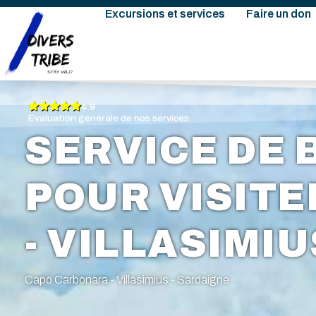
Excursions et services
Faire un don
4.9
Evaluation générale de nos services
SERVICE DE 
POUR VISITER
- VILLASIMIU
Capo Carbonara - Villasimius - Sardaigne