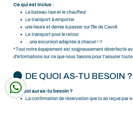
Ce qui est inclus :
Le bateau-taxi et le chauffeur
Le transport à emporter
une heure et demie à passer sur l'île de Cavoli
Le transport pour le retour
...une excursion adaptée à chacun ! !!
*Tout notre équipement est soigneusement désinfecté av
d'informations sur ce que nous faisons pour t'assurer toute 
DE QUOI AS-TU BESOIN ?
De quoi auras-tu besoin ?
La confirmation de réservation que tu as reçue par e
Quelques pièces pour payer l'entrée au musée du phar
Serviette et eau
Sandales et baskets
Crème solaire