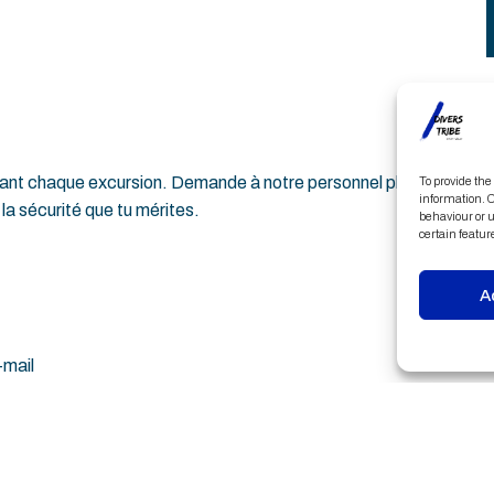
ant chaque excursion. Demande à notre personnel plus
To provide the
information. C
la sécurité que tu mérites.
behaviour or u
certain featur
A
-mail
e (la visite du musée n'est pas obligatoire).