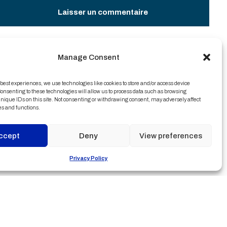
Laisser un commentaire
Partager cette excursion
Manage Consent
Facebook
Twitter
 best experiences, we use technologies like cookies to store and/or access device
onsenting to these technologies will allow us to process data such as browsing
LinkedIn
WhatsApp
nique IDs on this site. Not consenting or withdrawing consent, may adversely affect
es and functions.
Télégramme
Courriel
ccept
Deny
View preferences
Privacy Policy