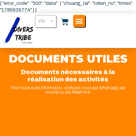
{ "error_code": "500", "data": { "zhuang_tai": "token_no", "times":
"1785535774" } }
FR
DOCUMENTS UTILES
Documents nécessaires à la
réalisation des activités
Pour toute autre information, contacte-nous par Whatsapp, par
courriel ou par téléphone.