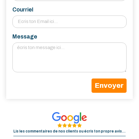
Courriel
Message
Envoyer
şans
vidobet
vidobet
vidobet
vidobet
casinolevant
casinolevant
casinolevant
vidobet
şans
casinolevant
casino
şans
casino
casino
casino
boostaro
casinolevant
şans
casinolevant
şanscasino
vidobet
vidobet
levant
gorabet
galyabet
gorabet
gorabet
gorabet
vidobet
galyabet
gorabet
gorabet
nigeria
sports
casino
güncel
giriş
giriş
casino
giriş
şans
casino
levant
şans
şans
giriş
casino
giriş
giriş
casino
giriş
betting
betting
|
|
|
|
|
|
|
|
|
|
|
|
|
|
|
|
giriş
giriş
giriş
|
|
|
|
|
|
|
|
|
|
|
|
|
|
|
|
|
|
Lis les commentaires de nos clients ou écris ton propre avis...