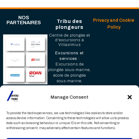
NOS
Privacy and Cookie
Tribu des
PARTENAIRES
plongeurs
Policy
Centre de plongée et
d'excursions à
Villasimius
Excursions et
services :
Excursions de
plongée sous-marine,
école de plongée
sous-marine,
formation avancée de
plongée sous-marine,
Manage Consent
excursions de plongée
en apnée, excursions
d'observation de la
To provide the best experiences, we use technologies like cookies to store and/or
mer, service de
access device information. Consenting to these technologies will allow us to process
bateau-taxi,
data such as browsing behaviour or unique IDs on this site. Not consenting or
excursions en bateau,
withdrawing consent, may adversely affect certain features and functions.
excursions en kayak,
excursions en SUP