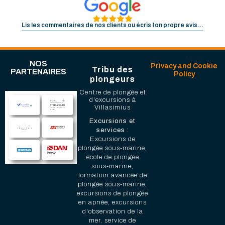
casino
güncel
giriş
giriş
casino
giriş
şans
casino
levant
şans
şans
giriş
casino
giriş
giriş
casino
giriş
|
|
|
|
|
|
|
|
|
|
|
|
|
|
|
giriş
giriş
giriş
|
|
|
|
|
|
|
|
|
|
|
|
|
|
Lis les commentaires de nos clients ou écris ton propre avis...
|
|
|
NOS
Privacy and Cookie
Tribu des
PARTENAIRES
Policy
plongeurs
Centre de plongée et
d'excursions à
Villasimius
Excursions et
services :
Excursions de
plongée sous-marine,
école de plongée
sous-marine,
formation avancée de
plongée sous-marine,
excursions de plongée
en apnée, excursions
d'observation de la
mer, service de