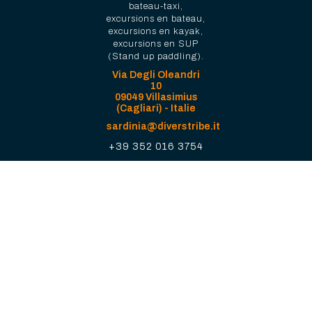
bateau-taxi,
excursions en bateau,
excursions en kayak,
excursions en SUP
(Stand up paddling).
Via Degli Oleandri
10
09049 Villasimius
(Cagliari) - Italie
sardinia@diverstribe.it
+39 352 016 3754