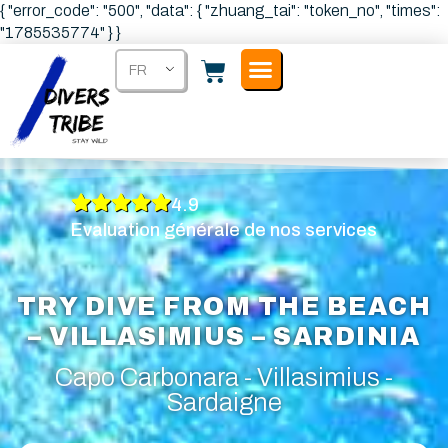
{ "error_code": "500", "data": { "zhuang_tai": "token_no", "times":
"1785535774" } }
FR
4.9
Evaluation générale de nos services
TRY DIVE FROM THE BEACH
– VILLASIMIUS – SARDINIA
Capo Carbonara - Villasimius -
Sardaigne