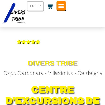
FR
4.9
Evaluation générale de nos services
DIVERS TRIBE
Capo Carbonara - Villasimius - Sardaigne
CENTRE
D'EXCURSIONS DE