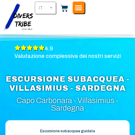
IT
4.9
Valutazione complessiva dei nostri servizi
ESCURSIONE SUBACQUEA -
VILLASIMIUS - SARDEGNA
Capo Carbonara - Villasimius -
Sardegna
Escursione subacquea guidata