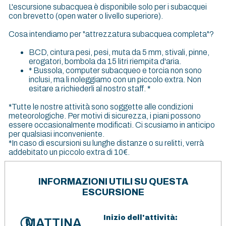
L'escursione subacquea è disponibile solo per i subacquei
con brevetto (open water o livello superiore).
Cosa intendiamo per "attrezzatura subacquea completa"?
BCD, cintura pesi, pesi, muta da 5 mm, stivali, pinne,
erogatori, bombola da 15 litri riempita d'aria.
* Bussola, computer subacqueo e torcia non sono
inclusi, ma li noleggiamo con un piccolo extra. Non
esitare a richiederli al nostro staff. *
*Tutte le nostre attività sono soggette alle condizioni
meteorologiche. Per motivi di sicurezza, i piani possono
essere occasionalmente modificati. Ci scusiamo in anticipo
per qualsiasi inconveniente.
*In caso di escursioni su lunghe distanze o su relitti, verrà
addebitato un piccolo extra di 10€.
INFORMAZIONI UTILI SU QUESTA
ESCURSIONE
Inizio dell'attività:
MATTINA