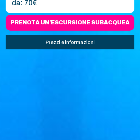
da:
70€
PRENOTA UN'ESCURSIONE SUBACQUEA
Prezzi e informazioni