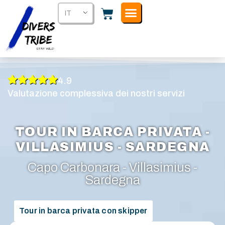
IT
4.9
Valutazione complessiva dei nostri servizi
TOUR IN BARCA PRIVATA -
VILLASIMIUS - SARDEGNA
Capo Carbonara - Villasimius -
Sardegna
Tour in barca privata con skipper