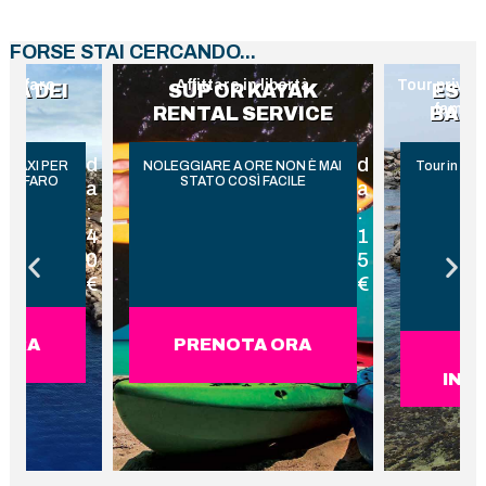
FORSE STAI CERCANDO...
ibertà
Tour privato in barca con la tua
Visita a
AYAK
ESCURSIONE IN
VISITA
famiglia o i tuoi amici
RVICE
BARCA PRIVATA
d
d
 NON È MAI
Tour in barca privata con skipper
L'UNICO S
ACILE
VISITARE
a
a
:
:
1
5
5
0
€
0
€
 ORA
PRE
RICHIEDI
INFORMAZIONI