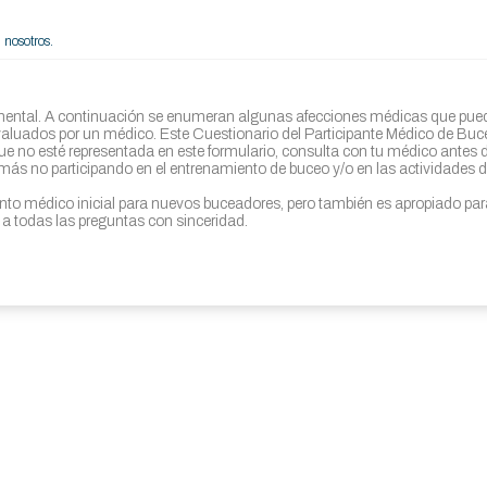
 nosotros.
 y mental. A continuación se enumeran algunas afecciones médicas que pue
evaluados por un médico. Este Cuestionario del Participante Médico de Bu
ue no esté representada en este formulario, consulta con tu médico antes d
ás no participando en el entrenamiento de buceo y/o en las actividades de
to médico inicial para nuevos buceadores, pero también es apropiado par
a todas las preguntas con sinceridad.