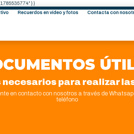
: "1785535774" } }
tivo
Recuerdos en vídeo y fotos
Contacta con nosot
CUMENTOS ÚTI
ecesarios para realizar la
onte en contacto con nosotros a través de Whatsapp
teléfono