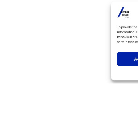
To provide the
information. C
behaviour or u
certain featur
A