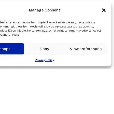
Manage Consent
 best experiences, we use technologies like cookies to store and/or access device
onsenting to these technologies will allow us to process data such as browsing
nique IDs on this site. Not consenting or withdrawing consent, may adversely affect
es and functions.
ccept
Deny
View preferences
Privacy Policy