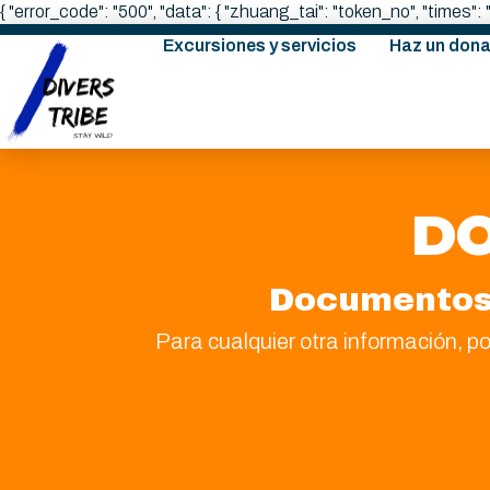
{ "error_code": "500", "data": { "zhuang_tai": "token_no", "times"
Excursiones y servicios
Haz un dona
DO
Documentos n
Para cualquier otra información, p