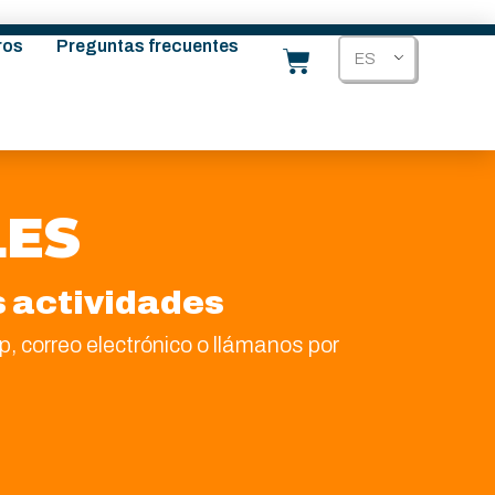
ros
Preguntas frecuentes
ES
LES
s actividades
, correo electrónico o llámanos por