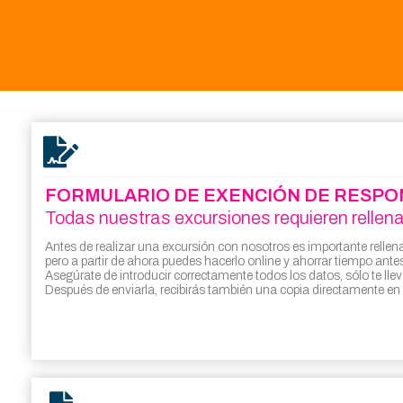
FORMULARIO DE EXENCIÓN DE RESPO
Todas nuestras excursiones requieren rellena
Antes de realizar una excursión con nosotros es importante rellenar
pero a partir de ahora puedes hacerlo online y ahorrar tiempo antes
Asegúrate de introducir correctamente todos los datos, sólo te lle
Después de enviarla, recibirás también una copia directamente en 