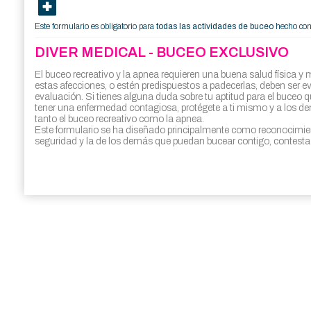
Este formulario es obligatorio para
todas las actividades de buceo
hecho con
DIVER MEDICAL - BUCEO EXCLUSIVO
El buceo recreativo y la apnea requieren una buena salud física
estas afecciones, o estén predispuestos a padecerlas, deben ser 
evaluación. Si tienes alguna duda sobre tu aptitud para el buceo q
tener una enfermedad contagiosa, protégete a ti mismo y a los dem
tanto el buceo recreativo como la apnea.
Este formulario se ha diseñado principalmente como reconocimien
seguridad y la de los demás que puedan bucear contigo, contesta 