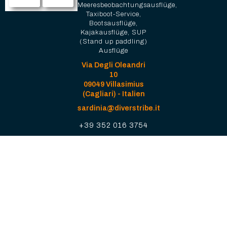
Meeresbeobachtungsausflüge,
Taxiboot-Service,
Bootsausflüge,
Kajakausflüge, SUP
(Stand up paddling)
Ausflüge
Via Degli Oleandri
10
09049 Villasimius
(Cagliari) - Italien
sardinia@diverstribe.it
+39 352 016 3754