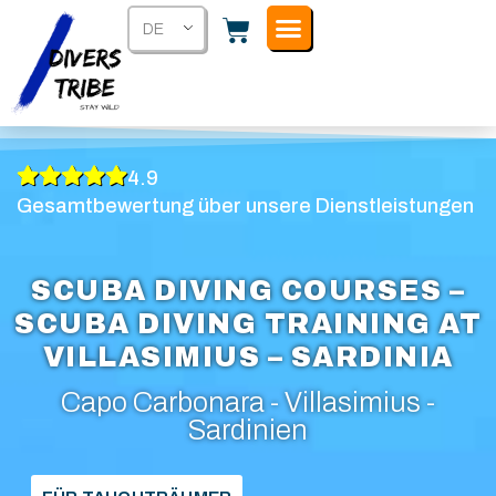
DE
4.9
Gesamtbewertung über unsere Dienstleistungen
SCUBA DIVING COURSES –
SCUBA DIVING TRAINING AT
VILLASIMIUS – SARDINIA
Capo Carbonara - Villasimius -
Sardinien