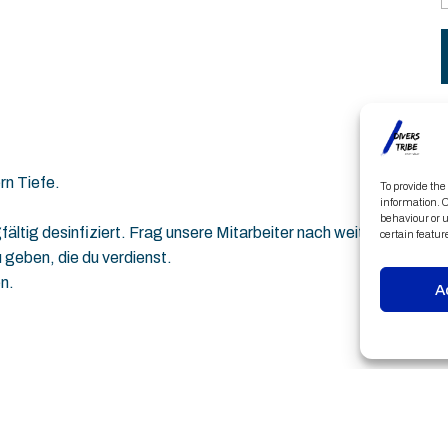
rn Tiefe.
To provide the
information. C
behaviour or u
ltig desinfiziert. Frag unsere Mitarbeiter nach weiteren
certain featur
u geben, die du verdienst.
n.
A
 Fotos zu machen und sie mit uns zu teilen!