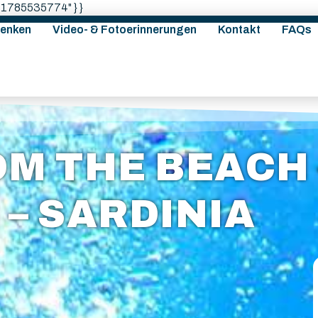
: "1785535774" } }
enken
Video- & Fotoerinnerungen
Kontakt
FAQs
OM THE BEACH 
 – SARDINIA