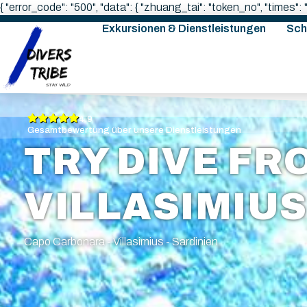
{ "error_code": "500", "data": { "zhuang_tai": "token_no", "times"
Exkursionen & Dienstleistungen
Sch
4.9
Gesamtbewertung über unsere Dienstleistungen
TRY DIVE FR
VILLASIMIUS
Capo Carbonara - Villasimius - Sardinien