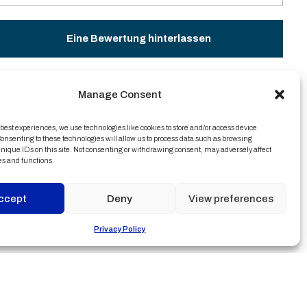
Eine Bewertung hinterlassen
Diesen Ausflug teilen
Manage Consent
Facebook
Twitter
 best experiences, we use technologies like cookies to store and/or access device
onsenting to these technologies will allow us to process data such as browsing
LinkedIn
WhatsApp
nique IDs on this site. Not consenting or withdrawing consent, may adversely affect
es and functions.
Telegramm
E-Mail
ccept
Deny
View preferences
Privacy Policy