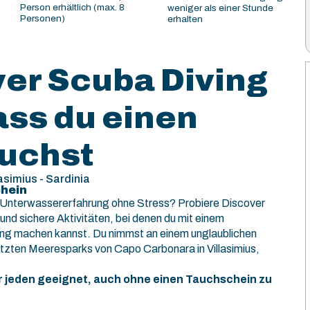
Person erhältlich (max. 8
weniger als einer Stunde
Personen)
erhalten
ver Scuba Diving
ass du einen
uchst
simius - Sardinia
hein
r Unterwassererfahrung ohne Stress? Probiere Discover
und sichere Aktivitäten, bei denen du mit einem
ung machen kannst. Du nimmst an einem unglaublichen
hützten Meeresparks von Capo Carbonara in Villasimius,
ür jeden geeignet, auch ohne einen Tauchschein zu